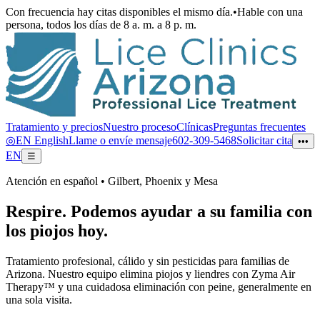
Con frecuencia hay citas disponibles el mismo día.
•
Hable con una
persona, todos los días de 8 a. m. a 8 p. m.
Tratamiento y precios
Nuestro proceso
Clínicas
Preguntas frecuentes
◎
EN
English
Llame o envíe mensaje
602-309-5468
Solicitar cita
•••
EN
☰
Atención en español • Gilbert, Phoenix y Mesa
Respire. Podemos ayudar a su familia con
los piojos hoy.
Tratamiento profesional, cálido y sin pesticidas para familias de
Arizona. Nuestro equipo elimina piojos y liendres con
Zyma Air
Therapy™
y una cuidadosa eliminación con peine, generalmente en
una sola visita.